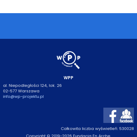
Podcasty
Filmy
O książkach
FAQ
Kontakt
WPP
al. Niepodległości 124, lok. 26
02-577 Warszawa
info@wp-projektu.pl
Całkowita liczba wyświetleń:
530028
Copyright © 2019-2026 Fundacja En Arche.