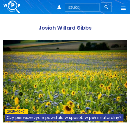



O nas
Josiah Willard Gibbs
O stronie
Motto
Aktualności
Teksty
Wprowadzenie
Artykuły
2025-10-01
Krytyka teorii ID
Czy pierwsze życie powstało w sposób w pełni naturalny?
Wywiady