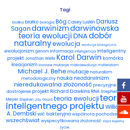
Wybór tekstów
Tagi
Dariusz
Bóg
białko
Casey Luskin
białka
Dla autorów
biologia
darwinowska
darwinizm
Sagan
dobór
teoria ewolucji
DNA
Darmowy ebook
naturalny
ewolucja
ewolucja biologiczna
Linki
inteligentny
ewolucjonizm
informacja
genom
inteligencja
Karol Darwin
projekt
komórka
Jonathan Wells
Księgarnia
kreacjonizm
losowe mutacje
makroewolucja
materializm
Michael J. Behe
mutacje
naturalizm
FAQ
nauka
neodarwinizm
metodologiczny
nieredukowalna złożoność
precyzyjne
Spis tekstów
projekt
Richard Dawkins
dostrojenie
RNA
Stephen C.
teoria
teoria ewolucji
Meyer
Stephen Jay Gould
Filmy
inteligentnego projektu
William
A. Dembski
wić bakteryjna
wspólnota pochodzenia
Konferencje, webinaria i debaty
wszechświat
wyspecyfikowana złożoność
zapis kopalny
.
życie
Wywiady i wykłady