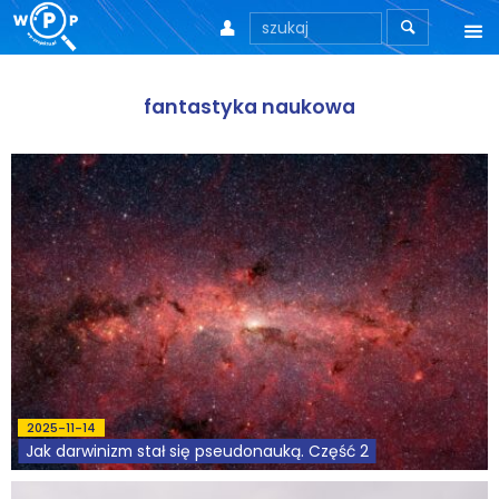



O nas
fantastyka naukowa
O stronie
Motto
Aktualności
Teksty
Wprowadzenie
Artykuły
2025-11-14
Krytyka teorii ID
Jak darwinizm stał się pseudonauką. Część 2
Wywiady