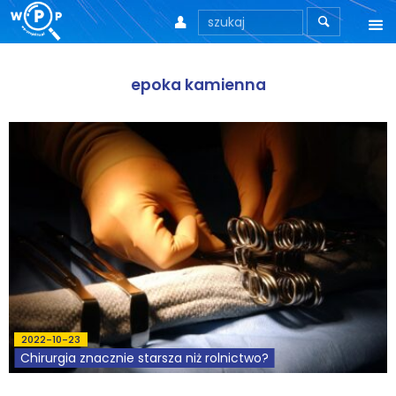



O nas
epoka kamienna
O stronie
Motto
Aktualności
Teksty
Wprowadzenie
Artykuły
2022-10-23
Krytyka teorii ID
Chirurgia znacznie starsza niż rolnictwo?
Wywiady