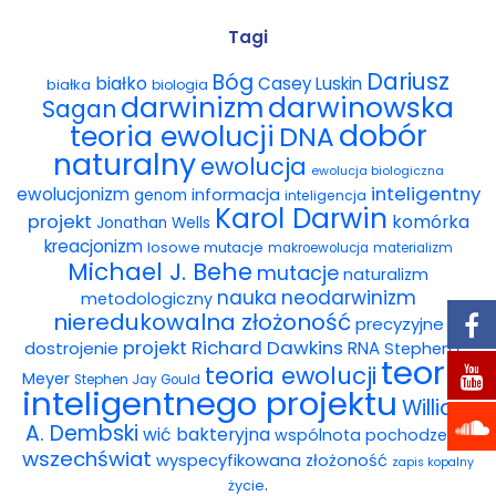
Wybór tekstów
Tagi
Dariusz
Bóg
białko
Casey Luskin
białka
Dla autorów
biologia
darwinowska
darwinizm
Sagan
dobór
teoria ewolucji
DNA
Darmowy ebook
naturalny
ewolucja
ewolucja biologiczna
Linki
inteligentny
ewolucjonizm
informacja
genom
inteligencja
Karol Darwin
projekt
komórka
Jonathan Wells
Księgarnia
kreacjonizm
losowe mutacje
makroewolucja
materializm
Michael J. Behe
mutacje
naturalizm
FAQ
nauka
neodarwinizm
metodologiczny
nieredukowalna złożoność
precyzyjne
Spis tekstów
projekt
Richard Dawkins
dostrojenie
RNA
Stephen C.
teoria
teoria ewolucji
Meyer
Stephen Jay Gould
Filmy
inteligentnego projektu
William
A. Dembski
wić bakteryjna
wspólnota pochodzenia
Konferencje, webinaria i debaty
wszechświat
wyspecyfikowana złożoność
zapis kopalny
.
życie
Wywiady i wykłady