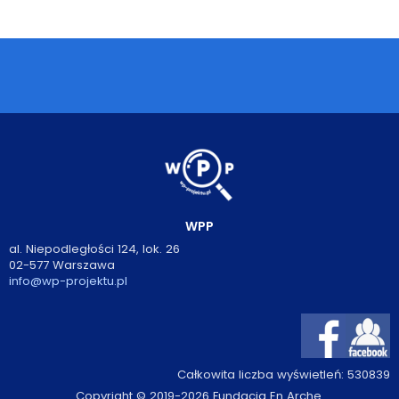
Podcasty
Filmy
O książkach
FAQ
Kontakt
WPP
al. Niepodległości 124, lok. 26
02-577 Warszawa
info@wp-projektu.pl
Całkowita liczba wyświetleń:
530839
Copyright © 2019-2026 Fundacja En Arche.