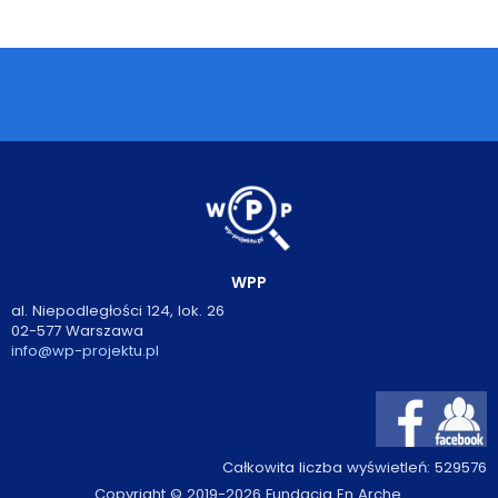
Podcasty
Filmy
O książkach
FAQ
Kontakt
WPP
al. Niepodległości 124, lok. 26
02-577 Warszawa
info@wp-projektu.pl
Całkowita liczba wyświetleń:
529576
Copyright © 2019-2026 Fundacja En Arche.