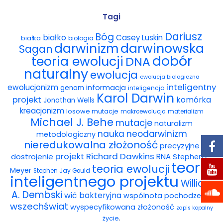
Wybór tekstów
Tagi
Dariusz
Bóg
białko
Casey Luskin
białka
Dla autorów
biologia
darwinowska
darwinizm
Sagan
dobór
teoria ewolucji
DNA
Darmowy ebook
naturalny
ewolucja
ewolucja biologiczna
Linki
inteligentny
ewolucjonizm
informacja
genom
inteligencja
Karol Darwin
projekt
komórka
Jonathan Wells
Księgarnia
kreacjonizm
losowe mutacje
makroewolucja
materializm
Michael J. Behe
mutacje
naturalizm
FAQ
nauka
neodarwinizm
metodologiczny
nieredukowalna złożoność
precyzyjne
Spis tekstów
projekt
Richard Dawkins
dostrojenie
RNA
Stephen C.
teoria
teoria ewolucji
Meyer
Stephen Jay Gould
Filmy
inteligentnego projektu
William
A. Dembski
wić bakteryjna
wspólnota pochodzenia
Konferencje, webinaria i debaty
wszechświat
wyspecyfikowana złożoność
zapis kopalny
.
życie
Wywiady i wykłady