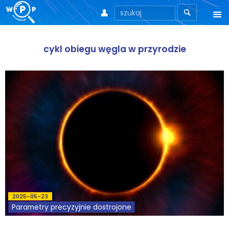



O nas
cykl obiegu węgla w przyrodzie
O stronie
Motto
Aktualności
Teksty
Wprowadzenie
Artykuły
2025-05-23
Krytyka teorii ID
Parametry precyzyjnie dostrojone
Wywiady