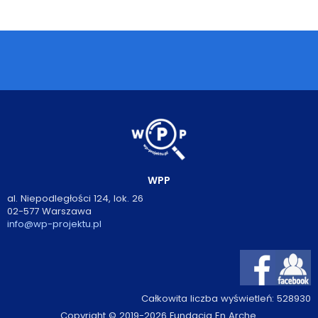
Podcasty
Filmy
O książkach
FAQ
Kontakt
WPP
al. Niepodległości 124, lok. 26
02-577 Warszawa
info@wp-projektu.pl
Całkowita liczba wyświetleń:
528930
Copyright © 2019-2026 Fundacja En Arche.