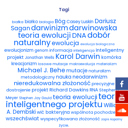
Wybór tekstów
Tagi
Dariusz
Bóg
białko
Casey Luskin
białka
Dla autorów
biologia
darwinowska
darwinizm
Sagan
dobór
teoria ewolucji
DNA
Darmowy ebook
naturalny
ewolucja
ewolucja biologiczna
Linki
inteligentny
ewolucjonizm
informacja
genom
inteligencja
Karol Darwin
projekt
komórka
Jonathan Wells
Księgarnia
kreacjonizm
losowe mutacje
makroewolucja
materializm
Michael J. Behe
mutacje
naturalizm
FAQ
nauka
neodarwinizm
metodologiczny
nieredukowalna złożoność
precyzyjne
Spis tekstów
projekt
Richard Dawkins
dostrojenie
RNA
Stephen C.
teoria
teoria ewolucji
Meyer
Stephen Jay Gould
Filmy
inteligentnego projektu
William
A. Dembski
wić bakteryjna
wspólnota pochodzenia
Konferencje, webinaria i debaty
wszechświat
wyspecyfikowana złożoność
zapis kopalny
.
życie
Wywiady i wykłady