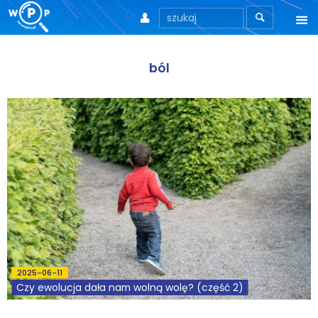



O nas
ból
O stronie
Motto
Aktualności
Teksty
Wprowadzenie
Artykuły
2025-06-11
Krytyka teorii ID
Czy ewolucja dała nam wolną wolę? (część 2)
Wywiady