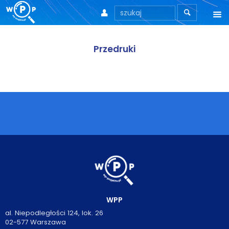



O nas
Przedruki
O stronie
Motto
Aktualności
Teksty
Wprowadzenie
Artykuły
Krytyka teorii ID
WPP
al. Niepodległości 124, lok. 26
02-577 Warszawa
Wywiady