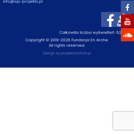
info@wp-projektu.pl
Wybór tekstów
Dla autorów
Całkowita liczba wyświetleń:
528447
Darmowy ebook
Copyright © 2019-2026 Fundacja En Arche.
All rights reserved.
Linki
Design by
projektantstron.pl
Księgarnia
FAQ
Spis tekstów
Filmy
Konferencje, webinaria i debaty
Wywiady i wykłady