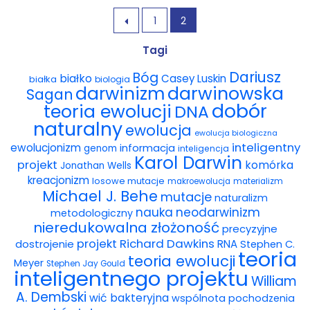
2007,...
1
2

Tagi
Dariusz
Bóg
białko
Casey Luskin
białka
biologia
darwinowska
darwinizm
Sagan
dobór
teoria ewolucji
DNA
naturalny
ewolucja
ewolucja biologiczna
inteligentny
ewolucjonizm
informacja
genom
inteligencja
Karol Darwin
projekt
komórka
Jonathan Wells
kreacjonizm
losowe mutacje
makroewolucja
materializm
Michael J. Behe
mutacje
naturalizm
nauka
neodarwinizm
metodologiczny
nieredukowalna złożoność
precyzyjne
projekt
Richard Dawkins
dostrojenie
RNA
Stephen C.
teoria
teoria ewolucji
Meyer
Stephen Jay Gould
inteligentnego projektu
William
A. Dembski
wić bakteryjna
wspólnota pochodzenia