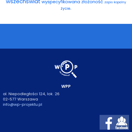
wszechświat
wyspecyfikowana złożoność
zapis kopalny
.
życie
WPP
al. Niepodległości 124, lok. 26
02-577 Warszawa
info@wp-projektu.pl