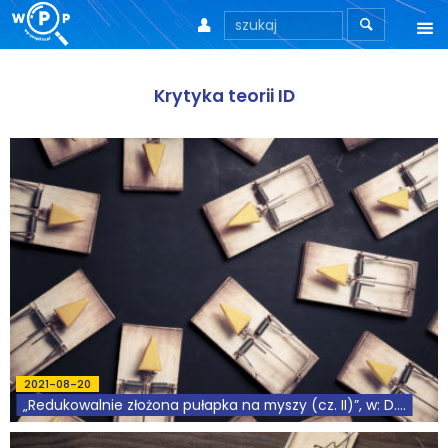



O nas
Krytyka teorii ID
O stronie
Motto
Aktualności
Teksty
Wprowadzenie
Artykuły
2021-08-20
Krytyka teorii ID
„Redukowalnie złożona pułapka na myszy (cz. II)”, w: D....
Wywiady
Pobierz plik / Download Oryginał: J.H. McDonald, A Reducibly