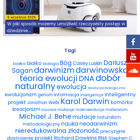
Podcasty
5 września 2025
W jaki sposób możemy umożliwić rzeczywisty postęp w
Filmy
dziedzinie...
O książkach
Prawdziwy postęp w dziedzinie sztucznej inteligencji [AI –
artificial intelligence] oznacza wykroczenie poza indukcję
Tagi
i analizę danych. Naukowcy muszą zacząć traktować...
FAQ
Dariusz
Bóg
białko
Casey Luskin
białka
biologia
darwinowska
darwinizm
Kontakt
Sagan
dobór
teoria ewolucji
DNA
naturalny
ewolucja
ewolucja biologiczna
inteligentny
ewolucjonizm
informacja
genom
inteligencja
Karol Darwin
projekt
komórka
Jonathan Wells
kreacjonizm
losowe mutacje
makroewolucja
materializm
Michael J. Behe
mutacje
naturalizm
nauka
neodarwinizm
metodologiczny
nieredukowalna złożoność
precyzyjne
projekt
Richard Dawkins
dostrojenie
RNA
Stephen C.