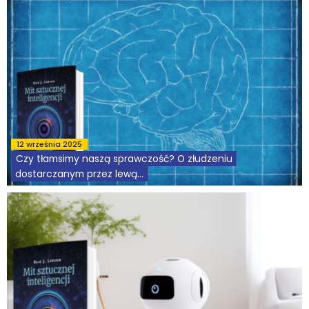
intelligence – AI] twierdzą, że są na drodze do wytworzenia
inteligencji. Jednakże prawdziwa inteligencja nadal pozostaje
Wybór tekstów
tajemnicą, a wiele...
Dla autorów
Darmowy ebook
Linki
Księgarnia
12 września 2025
Czy tłamsimy naszą sprawczość? O złudzeniu
dostarczanym przez lewą...
FAQ
Dwie półkule naszego mózgu naprawdę widzą świat
Spis tekstów
odmiennie. Technofuturyści uwielbiają wymyślać wizje
przyszłości. Niezmiennie są to światy, w których wszystko
podlega kontroli...
Filmy
Konferencje, webinaria i debaty
Wywiady i wykłady