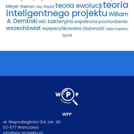
teoria
teoria ewolucji
Meyer
Stephen Jay Gould
inteligentnego projektu
William
A. Dembski
wić bakteryjna
wspólnota pochodzenia
wszechświat
wyspecyfikowana złożoność
zapis kopalny
życie
WPP
al. Niepodległości 124, lok. 26
02-577 Warszawa
info@wp-projektu.pl