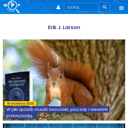



O nas
Erik J. Larson
O stronie
Motto
Aktualności
Teksty
Wprowadzenie
Artykuły
16 września 2025
W jaki sposób muszki owocówki, pszczoły i wiewiórki
Krytyka teorii ID
przewyższają...
Wywiady
Naukowcy pracujący nad sztuczną inteligencją [artifical